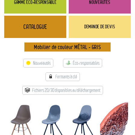
Contact
GAMME ÉCO-RESPONSABLE
NOUVEAUTÉS
Catalogue
CATALOGUE
DEMANDE DE DEVIS
→ Nouveautés
→ Gamme éco-responsable
Mobilier de couleur MÉTAL - GRIS
→ Rubriques
→ Types de mobilier
Nouveautés
Éco-responsables
→ Noms / Références
→ Couleurs
Fermants à clé
→ Ensembles
Modélisation 2D/3D
Fichiers 2D/3D disponibles au téléchargement
Accueil