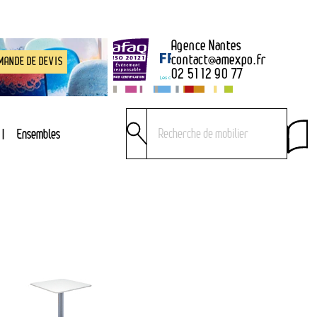
Agence Nantes
contact
@
amexpo.fr
MANDE DE DEVIS
02 51 12 90 77
Ensembles