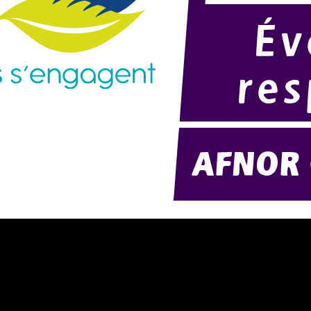
résentation d'AMExpo (PDF)
Modélisation 2D/3D
otre politique RSE (PDF)
Télécharger notre catalogue (PD
ontact
Nos ambiances