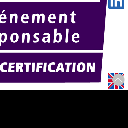
Amexpo-sudouest.fr
F)
Amexpo-sudest.fr