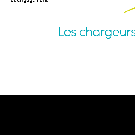
Agence Nantes
P
ZAC de la Pentecôte
N
3 rue Jean Rouxel
C