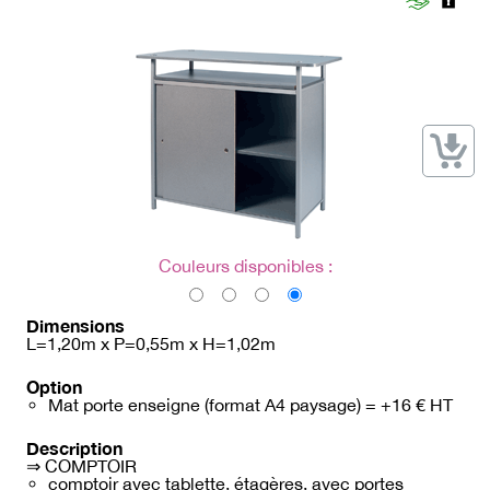
→ Types de mobilier
→ Noms / Références
→ Couleurs
→ Ensembles
Modélisation 2D/3D
Accueil
Couleurs disponibles :
Dimensions
L=1,20m x P=0,55m x H=1,02m
Option
Mat porte enseigne (format A4 paysage) = +16 € HT
Description
⇒ COMPTOIR
comptoir avec tablette, étagères, avec portes