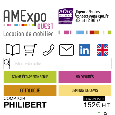
Agence Nantes
contact
@
amexpo.fr
02 51 12 90 77
Obtenir un devis
Conditions générales de location
Conditions de règlement
GAMME ÉCO-RESPONSABLE
NOUVEAUTÉS
Contact
CATALOGUE
DEMANDE DE DEVIS
Catalogue
COMPTOIR
PRIX UNITAIRE
→ Nouveautés
PHILIBERT
152€
H.T.
→ Gamme éco-responsable
→ Rubriques