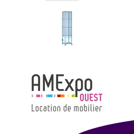
→ Types de mobilier
→ Noms / Références
→ Couleurs
→ Ensembles
Modélisation 2D/3D
Accueil