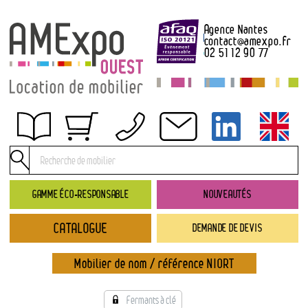
Agence Nantes
contact
@
amexpo.fr
02 51 12 90 77
Obtenir un devis
Conditions générales de location
Conditions de règlement
GAMME ÉCO-RESPONSABLE
NOUVEAUTÉS
Contact
CATALOGUE
DEMANDE DE DEVIS
Catalogue
→ Nouveautés
Mobilier de nom / référence NIORT
→ Gamme éco-responsable
→ Rubriques
Fermants à clé