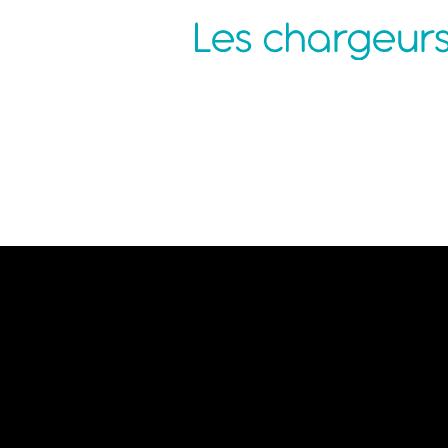
Agence Nantes
P
ZAC de la Pentecôte
N
3 rue Jean Rouxel
C
44 700 ORVAULT
C
C
M