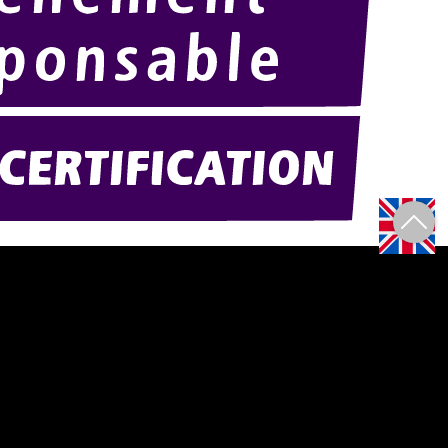
Amexpo-sudouest.fr
F)
Amexpo-sudest.fr