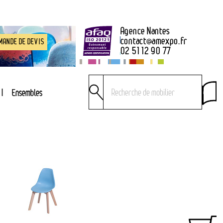
Agence Nantes
contact
@
amexpo.fr
MANDE DE DEVIS
02 51 12 90 77
Ensembles