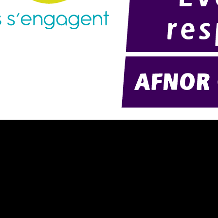
résentation d'AMExpo (PDF)
Modélisation 2D/3D
otre politique RSE (PDF)
Télécharger notre catalogue (PD
ontact
Nos ambiances
onditions générales de location
onditions de règlement
entions légales