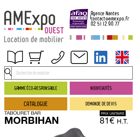
Agence Nantes
contact
@
amexpo.fr
02 51 12 90 77
Obtenir un devis
Conditions générales de location
Conditions de règlement
GAMME ÉCO-RESPONSABLE
NOUVEAUTÉS
Contact
CATALOGUE
DEMANDE DE DEVIS
Catalogue
TABOURET BAR
PRIX UNITAIRE
→ Nouveautés
MORBIHAN
81€
H.T.
→ Gamme éco-responsable
→ Rubriques