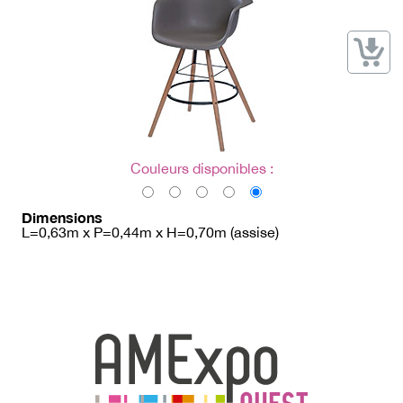
→ Types de mobilier
→ Noms / Références
→ Couleurs
→ Ensembles
Modélisation 2D/3D
Accueil
Couleurs disponibles :
Dimensions
L=0,63m x P=0,44m x H=0,70m (assise)