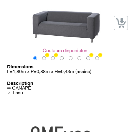
→ Types de mobilier
→ Noms / Références
→ Couleurs
→ Ensembles
Modélisation 2D/3D
Accueil
Couleurs disponibles :
Dimensions
L=1,80m x P=0,88m x H=0,43m (assise)
Description
⇒ CANAPÉ
tissu