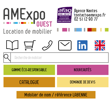
Agence Nantes
contact
@
amexpo.fr
02 51 12 90 77
Obtenir un devis
Conditions générales de location
Conditions de règlement
GAMME ÉCO-RESPONSABLE
NOUVEAUTÉS
Contact
CATALOGUE
DEMANDE DE DEVIS
Catalogue
→ Nouveautés
Mobilier de nom / référence LABENNE
→ Gamme éco-responsable
→ Rubriques