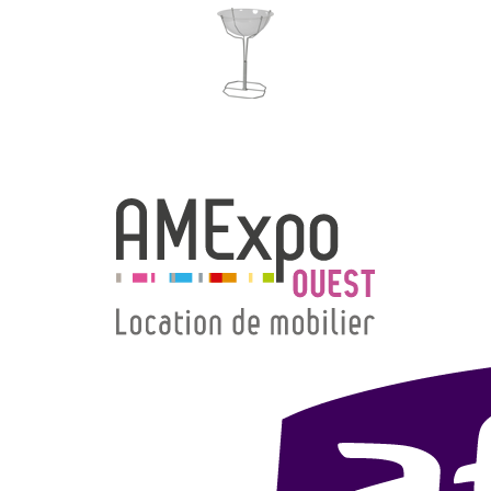
→ Types de mobilier
→ Noms / Références
→ Couleurs
→ Ensembles
Modélisation 2D/3D
Accueil