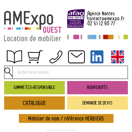
Agence Nantes
contact
@
amexpo.fr
02 51 12 90 77
Obtenir un devis
Conditions générales de location
Conditions de règlement
GAMME ÉCO-RESPONSABLE
NOUVEAUTÉS
Contact
CATALOGUE
DEMANDE DE DEVIS
Catalogue
→ Nouveautés
Mobilier de nom / référence HERBIERS
→ Gamme éco-responsable
→ Rubriques