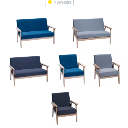
Nouveautés
→ Types de mobilier
→ Noms / Références
→ Couleurs
→ Ensembles
Modélisation 2D/3D
Accueil