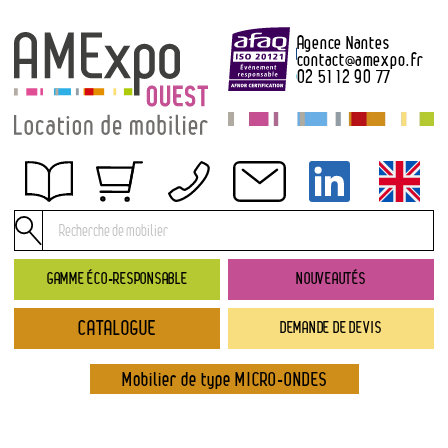
Agence Nantes
contact
@
amexpo.fr
02 51 12 90 77
Obtenir un devis
Conditions générales de location
Conditions de règlement
GAMME ÉCO-RESPONSABLE
NOUVEAUTÉS
Contact
CATALOGUE
DEMANDE DE DEVIS
Catalogue
→ Nouveautés
Mobilier de type MICRO-ONDES
→ Gamme éco-responsable
→ Rubriques