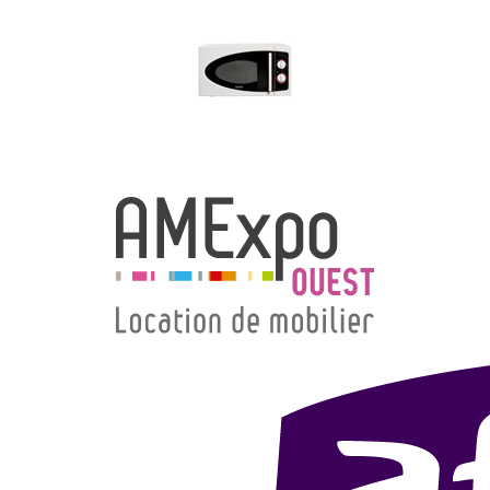
→ Types de mobilier
→ Noms / Références
→ Couleurs
→ Ensembles
Modélisation 2D/3D
Accueil