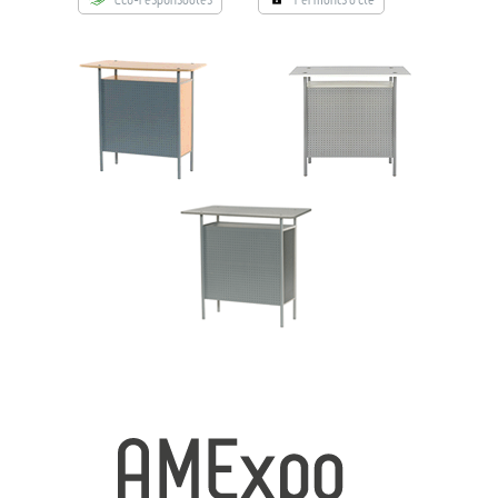
→ Types de mobilier
→ Noms / Références
→ Couleurs
→ Ensembles
Modélisation 2D/3D
Accueil