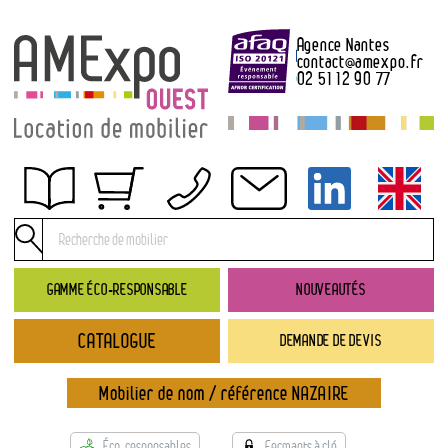
Agence Nantes
contact
@
amexpo.fr
02 51 12 90 77
Obtenir un devis
Conditions générales de location
Conditions de règlement
GAMME ÉCO-RESPONSABLE
NOUVEAUTÉS
Contact
CATALOGUE
DEMANDE DE DEVIS
Catalogue
→ Nouveautés
Mobilier de nom / référence NAZAIRE
→ Gamme éco-responsable
→ Rubriques
Éco-responsables
Fermants à clé