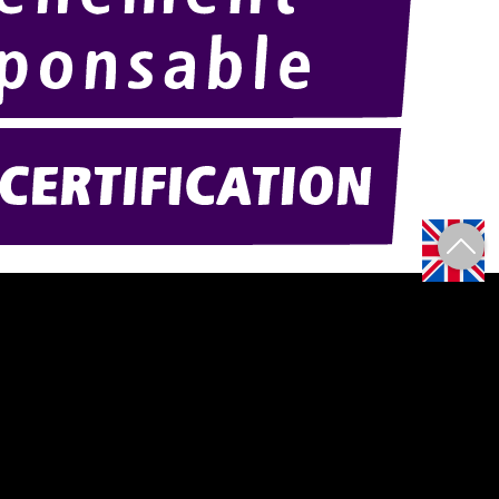
Amexpo-sudouest.fr
F)
Amexpo-sudest.fr