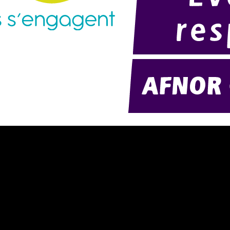
résentation d'AMExpo (PDF)
Modélisation 2D/3D
otre politique RSE (PDF)
Télécharger notre catalogue (PD
ontact
Nos ambiances
onditions générales de location
onditions de règlement
entions légales