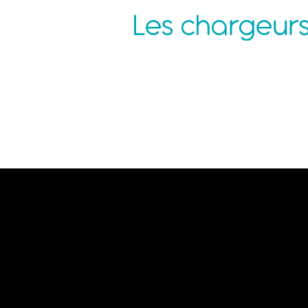
Agence Nantes
P
ZAC de la Pentecôte
N
3 rue Jean Rouxel
C
44 700 ORVAULT
C
C
M