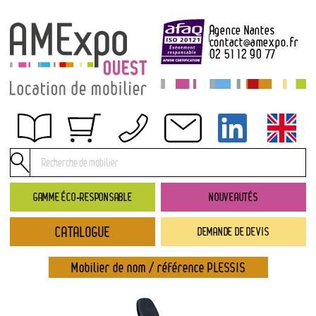
Agence Nantes
contact
@
amexpo.fr
02 51 12 90 77
Obtenir un devis
Conditions générales de location
Conditions de règlement
GAMME ÉCO-RESPONSABLE
NOUVEAUTÉS
Contact
CATALOGUE
DEMANDE DE DEVIS
Catalogue
→ Nouveautés
Mobilier de nom / référence PLESSIS
→ Gamme éco-responsable
→ Rubriques