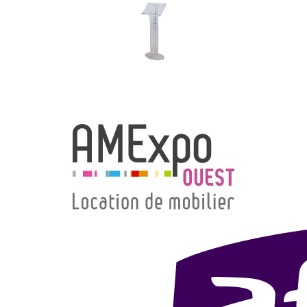
→ Types de mobilier
→ Noms / Références
→ Couleurs
→ Ensembles
Modélisation 2D/3D
Accueil