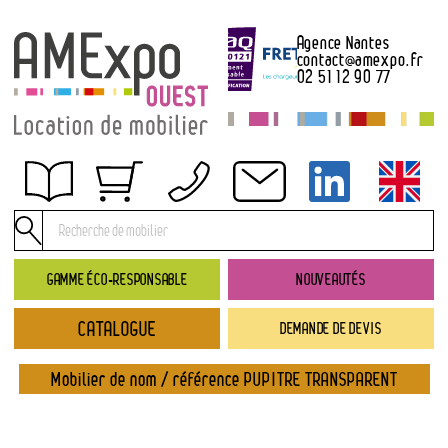
Agence Nantes
contact
@
amexpo.fr
02 51 12 90 77
Obtenir un devis
Conditions générales de location
Conditions de règlement
GAMME ÉCO-RESPONSABLE
NOUVEAUTÉS
Contact
CATALOGUE
DEMANDE DE DEVIS
Catalogue
→ Nouveautés
Mobilier de nom / référence PUPITRE TRANSPARENT
→ Gamme éco-responsable
→ Rubriques