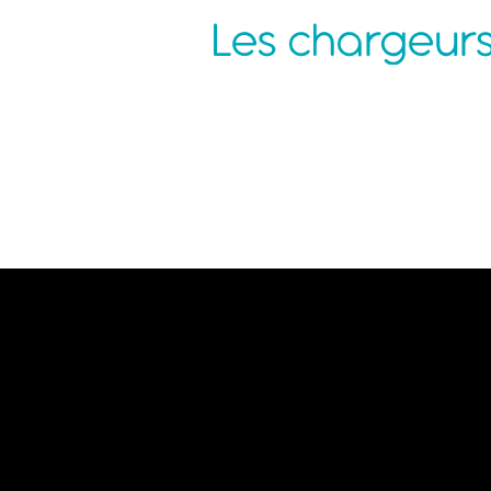
Agence Nantes
P
ZAC de la Pentecôte
N
3 rue Jean Rouxel
C
44 700 ORVAULT
C
C
M