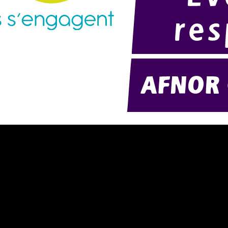
résentation d'AMExpo (PDF)
Modélisation 2D/3D
otre politique RSE (PDF)
Télécharger notre catalogue (PD
ontact
Nos ambiances
onditions générales de location
onditions de règlement
entions légales