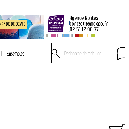
Agence Nantes
contact
@
amexpo.fr
MANDE DE DEVIS
02 51 12 90 77
Ensembles