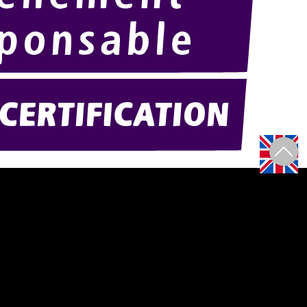
Amexpo-sudouest.fr
F)
Amexpo-sudest.fr