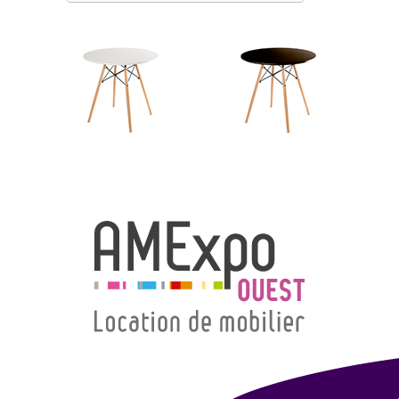
→ Types de mobilier
→ Noms / Références
→ Couleurs
→ Ensembles
Modélisation 2D/3D
Accueil