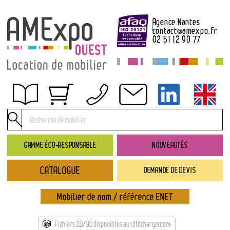
Agence Nantes
contact
@
amexpo.fr
02 51 12 90 77
Obtenir un devis
Conditions générales de location
Conditions de règlement
GAMME ÉCO-RESPONSABLE
NOUVEAUTÉS
Contact
CATALOGUE
DEMANDE DE DEVIS
Catalogue
→ Nouveautés
Mobilier de nom / référence ENET
→ Gamme éco-responsable
→ Rubriques
Fichiers 2D/3D disponibles au téléchargement