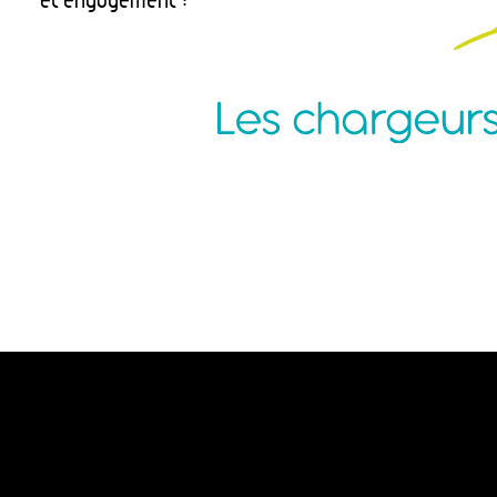
Agence Nantes
P
ZAC de la Pentecôte
N
3 rue Jean Rouxel
C