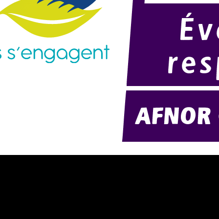
résentation d'AMExpo (PDF)
Modélisation 2D/3D
otre politique RSE (PDF)
Télécharger notre catalogue (PD
ontact
Nos ambiances