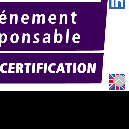
Amexpo-sudouest.fr
F)
Amexpo-sudest.fr