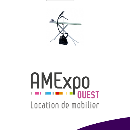
→ Types de mobilier
→ Noms / Références
→ Couleurs
→ Ensembles
Modélisation 2D/3D
Accueil