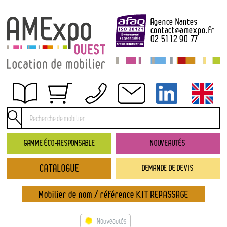
Agence Nantes
contact
@
amexpo.fr
02 51 12 90 77
Obtenir un devis
Conditions générales de location
Conditions de règlement
GAMME ÉCO-RESPONSABLE
NOUVEAUTÉS
Contact
CATALOGUE
DEMANDE DE DEVIS
Catalogue
→ Nouveautés
Mobilier de nom / référence KIT REPASSAGE
→ Gamme éco-responsable
→ Rubriques
Nouveautés