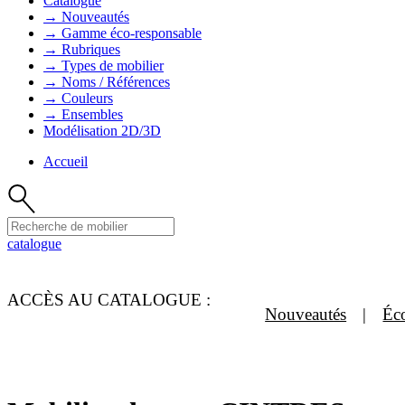
Catalogue
→ Nouveautés
→ Gamme éco-responsable
→ Rubriques
→ Types de mobilier
→ Noms / Références
→ Couleurs
→ Ensembles
Modélisation 2D/3D
Accueil
catalogue
ACCÈS AU CATALOGUE :
Nouveautés
Éc