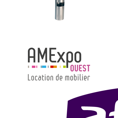
→ Types de mobilier
→ Noms / Références
→ Couleurs
→ Ensembles
Modélisation 2D/3D
Accueil