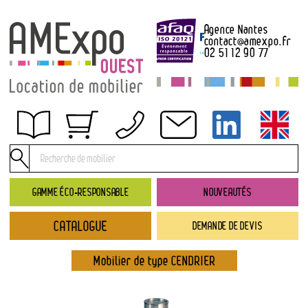
Agence Nantes
contact
@
amexpo.fr
02 51 12 90 77
Obtenir un devis
Conditions générales de location
Conditions de règlement
GAMME ÉCO-RESPONSABLE
NOUVEAUTÉS
Contact
CATALOGUE
DEMANDE DE DEVIS
Catalogue
→ Nouveautés
Mobilier de type CENDRIER
→ Gamme éco-responsable
→ Rubriques