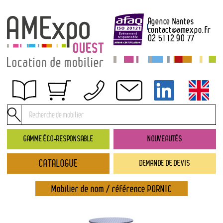
Agence Nantes
contact
@
amexpo.fr
02 51 12 90 77
Obtenir un devis
Conditions générales de location
Conditions de règlement
GAMME ÉCO-RESPONSABLE
NOUVEAUTÉS
Contact
CATALOGUE
DEMANDE DE DEVIS
Catalogue
→ Nouveautés
Mobilier de nom / référence PORNIC
→ Gamme éco-responsable
→ Rubriques