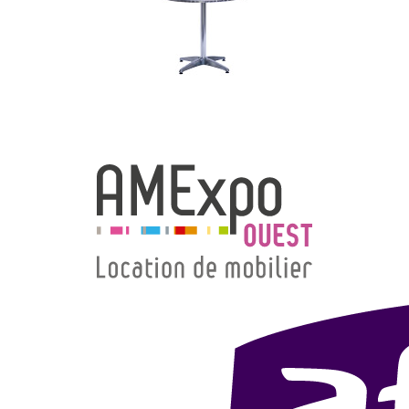
→ Types de mobilier
→ Noms / Références
→ Couleurs
→ Ensembles
Modélisation 2D/3D
Accueil