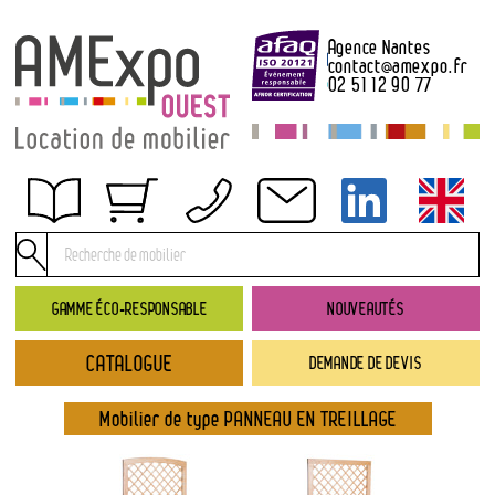
Agence Nantes
contact
@
amexpo.fr
02 51 12 90 77
Obtenir un devis
Conditions générales de location
Conditions de règlement
GAMME ÉCO-RESPONSABLE
NOUVEAUTÉS
Contact
CATALOGUE
DEMANDE DE DEVIS
Catalogue
→ Nouveautés
Mobilier de type PANNEAU EN TREILLAGE
→ Gamme éco-responsable
→ Rubriques