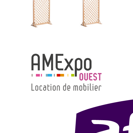
→ Types de mobilier
→ Noms / Références
→ Couleurs
→ Ensembles
Modélisation 2D/3D
Accueil