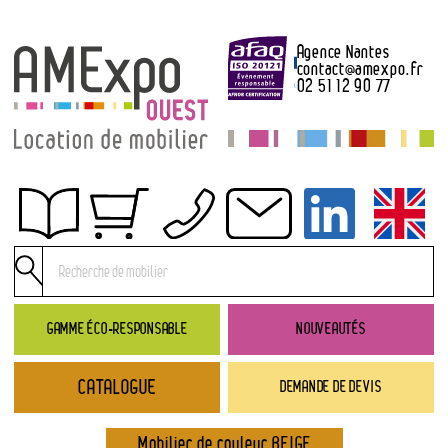
Agence Nantes
contact
@
amexpo.fr
02 51 12 90 77
Obtenir un devis
Conditions générales de location
Conditions de règlement
GAMME ÉCO-RESPONSABLE
NOUVEAUTÉS
Contact
CATALOGUE
DEMANDE DE DEVIS
Catalogue
→ Nouveautés
Mobilier de couleur BEIGE