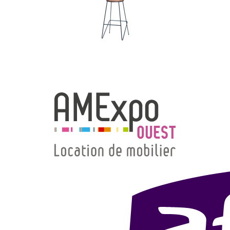
→ Types de mobilier
→ Noms / Références
→ Couleurs
→ Ensembles
Modélisation 2D/3D
Accueil