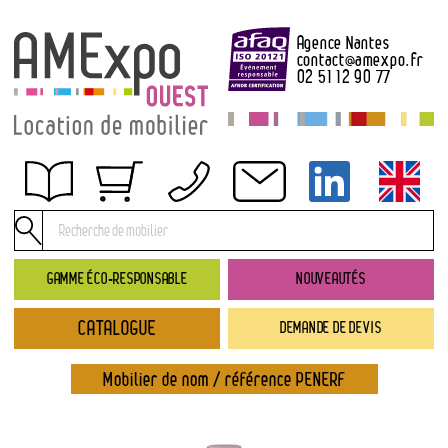
Agence Nantes
contact
@
amexpo.fr
02 51 12 90 77
Obtenir un devis
Conditions générales de location
Conditions de règlement
GAMME ÉCO-RESPONSABLE
NOUVEAUTÉS
Contact
CATALOGUE
DEMANDE DE DEVIS
Catalogue
→ Nouveautés
Mobilier de nom / référence PENERF
→ Gamme éco-responsable
→ Rubriques