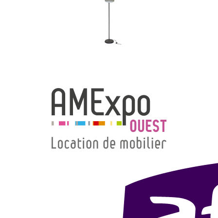
→ Types de mobilier
→ Noms / Références
→ Couleurs
→ Ensembles
Modélisation 2D/3D
Accueil