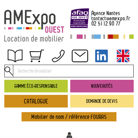
Agence Nantes
contact
@
amexpo.fr
02 51 12 90 77
Obtenir un devis
Conditions générales de location
Conditions de règlement
GAMME ÉCO-RESPONSABLE
NOUVEAUTÉS
Contact
CATALOGUE
DEMANDE DE DEVIS
Catalogue
→ Nouveautés
Mobilier de nom / référence FOURAS
→ Gamme éco-responsable
→ Rubriques