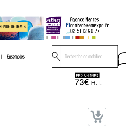
Agence Nantes
contact
@
amexpo.fr
MANDE DE DEVIS
02 51 12 90 77
Ensembles
PRIX UNITAIRE
73€
H.T.