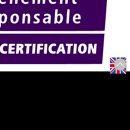
Amexpo-sudouest.fr
F)
Amexpo-sudest.fr