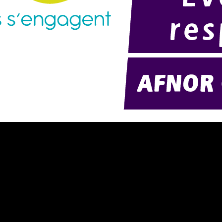
résentation d'AMExpo (PDF)
Modélisation 2D/3D
otre politique RSE (PDF)
Télécharger notre catalogue (PD
ontact
Nos ambiances
onditions générales de location
onditions de règlement
entions légales