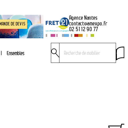
Agence Nantes
contact
@
amexpo.fr
MANDE DE DEVIS
02 51 12 90 77
Ensembles