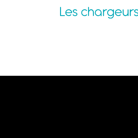
Agence Nantes
P
ZAC de la Pentecôte
N
3 rue Jean Rouxel
C
44 700 ORVAULT
C
C
M