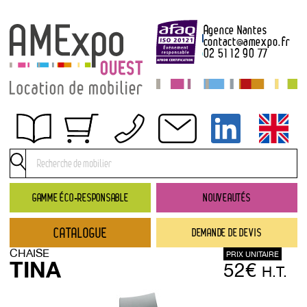
Agence Nantes
contact
@
amexpo.fr
02 51 12 90 77
Obtenir un devis
Conditions générales de location
Conditions de règlement
GAMME ÉCO-RESPONSABLE
NOUVEAUTÉS
Contact
CATALOGUE
DEMANDE DE DEVIS
Catalogue
CHAISE
PRIX UNITAIRE
→ Nouveautés
TINA
52€
H.T.
→ Gamme éco-responsable
→ Rubriques