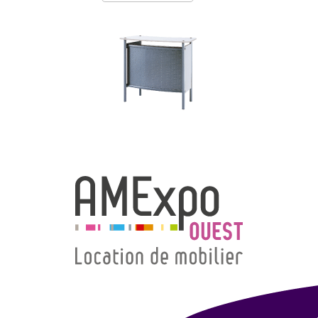
→ Types de mobilier
→ Noms / Références
→ Couleurs
→ Ensembles
Modélisation 2D/3D
Accueil