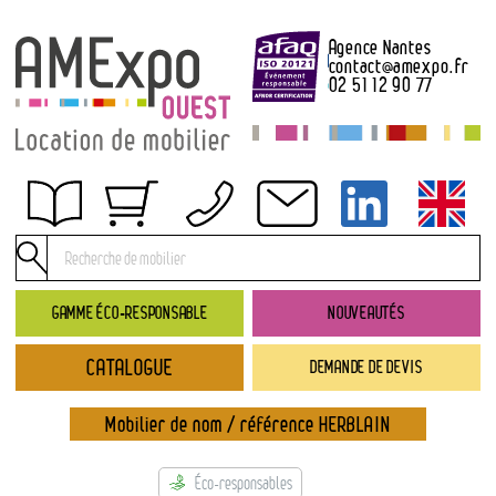
Agence Nantes
contact
@
amexpo.fr
02 51 12 90 77
Obtenir un devis
Conditions générales de location
Conditions de règlement
GAMME ÉCO-RESPONSABLE
NOUVEAUTÉS
Contact
CATALOGUE
DEMANDE DE DEVIS
Catalogue
→ Nouveautés
Mobilier de nom / référence HERBLAIN
→ Gamme éco-responsable
→ Rubriques
Éco-responsables