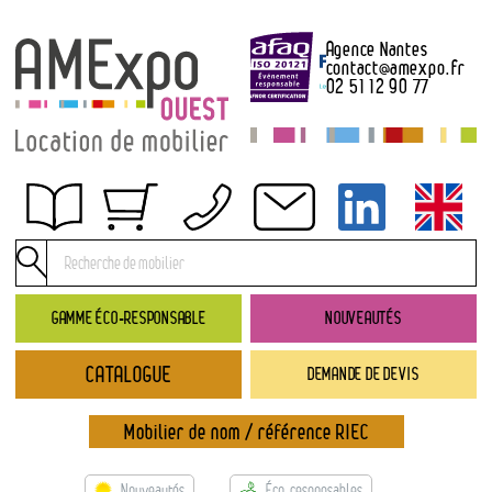
Agence Nantes
contact
@
amexpo.fr
02 51 12 90 77
Obtenir un devis
Conditions générales de location
Conditions de règlement
GAMME ÉCO-RESPONSABLE
NOUVEAUTÉS
Contact
CATALOGUE
DEMANDE DE DEVIS
Catalogue
→ Nouveautés
Mobilier de nom / référence RIEC
→ Gamme éco-responsable
→ Rubriques
Nouveautés
Éco-responsables