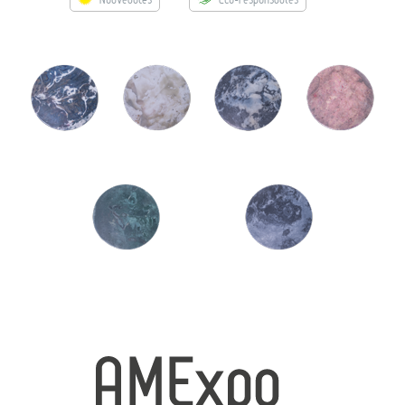
→ Types de mobilier
→ Noms / Références
→ Couleurs
→ Ensembles
Modélisation 2D/3D
Accueil