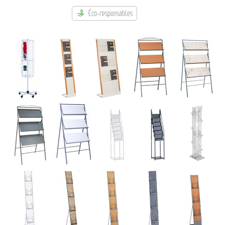
→ Rubriques
Éco-responsables
→ Types de mobilier
→ Noms / Références
→ Couleurs
→ Ensembles
Modélisation 2D/3D
Accueil