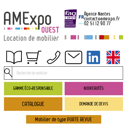
Agence Nantes
contact
@
amexpo.fr
02 51 12 90 77
Obtenir un devis
Conditions générales de location
Conditions de règlement
GAMME ÉCO-RESPONSABLE
NOUVEAUTÉS
Contact
CATALOGUE
DEMANDE DE DEVIS
Catalogue
→ Nouveautés
Mobilier de type PORTE REVUE
→ Gamme éco-responsable