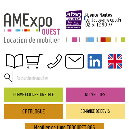
Agence Nantes
contact
@
amexpo.fr
02 51 12 90 77
Obtenir un devis
Conditions générales de location
Conditions de règlement
GAMME ÉCO-RESPONSABLE
NOUVEAUTÉS
Contact
CATALOGUE
DEMANDE DE DEVIS
Catalogue
→ Nouveautés
Mobilier de type TABOURET BAS