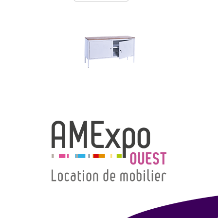
→ Types de mobilier
→ Noms / Références
→ Couleurs
→ Ensembles
Modélisation 2D/3D
Accueil