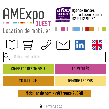
Agence Nantes
contact
@
amexpo.fr
02 51 12 90 77
Obtenir un devis
Conditions générales de location
Conditions de règlement
GAMME ÉCO-RESPONSABLE
NOUVEAUTÉS
Contact
CATALOGUE
DEMANDE DE DEVIS
Catalogue
→ Nouveautés
Mobilier de nom / référence GUJAN
→ Gamme éco-responsable
→ Rubriques
Fermants à clé