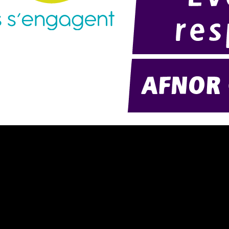
résentation d'AMExpo (PDF)
Modélisation 2D/3D
otre politique RSE (PDF)
Télécharger notre catalogue (PD
ontact
Nos ambiances
onditions générales de location
onditions de règlement
entions légales