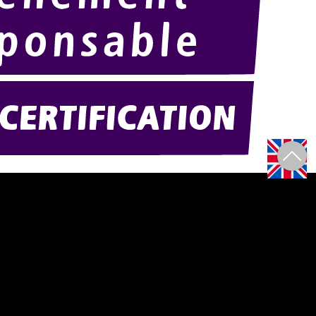
Amexpo-sudouest.fr
F)
Amexpo-sudest.fr