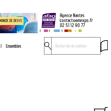
Agence Nantes
contact
@
amexpo.fr
MANDE DE DEVIS
02 51 12 90 77
Ensembles