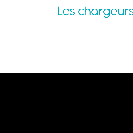
Agence Nantes
P
ZAC de la Pentecôte
N
3 rue Jean Rouxel
C
44 700 ORVAULT
C
C
M