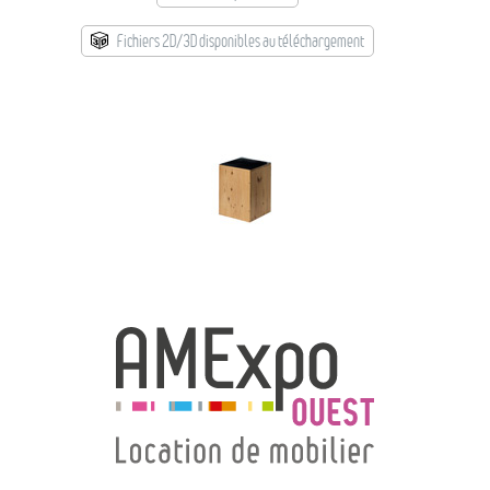
→ Types de mobilier
→ Noms / Références
Fichiers 2D/3D disponibles au téléchargement
→ Couleurs
→ Ensembles
Modélisation 2D/3D
Accueil