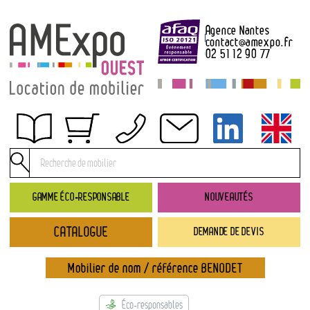
Agence Nantes
contact
@
amexpo.fr
02 51 12 90 77
Obtenir un devis
Conditions générales de location
Conditions de règlement
GAMME ÉCO-RESPONSABLE
NOUVEAUTÉS
Contact
CATALOGUE
DEMANDE DE DEVIS
Catalogue
→ Nouveautés
Mobilier de nom / référence BENODET
→ Gamme éco-responsable
→ Rubriques
Éco-responsables