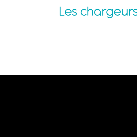
Agence Nantes
P
ZAC de la Pentecôte
N
3 rue Jean Rouxel
C
44 700 ORVAULT
C
C
M