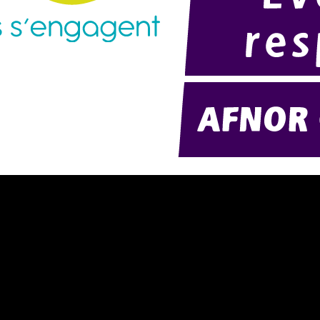
résentation d'AMExpo (PDF)
Modélisation 2D/3D
otre politique RSE (PDF)
Télécharger notre catalogue (PD
ontact
Nos ambiances
onditions générales de location
onditions de règlement
entions légales