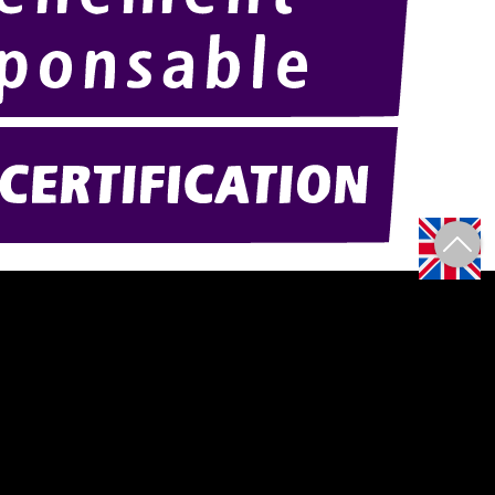
Amexpo-sudouest.fr
F)
Amexpo-sudest.fr