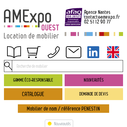
Agence Nantes
contact
@
amexpo.fr
02 51 12 90 77
Obtenir un devis
Conditions générales de location
Conditions de règlement
GAMME ÉCO-RESPONSABLE
NOUVEAUTÉS
Contact
CATALOGUE
DEMANDE DE DEVIS
Catalogue
→ Nouveautés
Mobilier de nom / référence PENESTIN
→ Gamme éco-responsable
→ Rubriques
Nouveautés