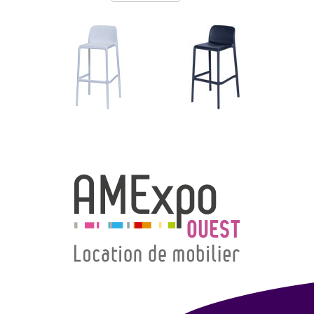
→ Types de mobilier
→ Noms / Références
→ Couleurs
→ Ensembles
Modélisation 2D/3D
Accueil