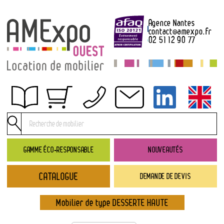
Agence Nantes
contact
@
amexpo.fr
02 51 12 90 77
Obtenir un devis
Conditions générales de location
Conditions de règlement
GAMME ÉCO-RESPONSABLE
NOUVEAUTÉS
Contact
CATALOGUE
DEMANDE DE DEVIS
Catalogue
→ Nouveautés
Mobilier de type DESSERTE HAUTE
→ Gamme éco-responsable
→ Rubriques