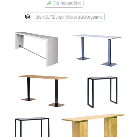
Éco-responsables
→ Types de mobilier
→ Noms / Références
Fichiers 2D/3D disponibles au téléchargement
→ Couleurs
→ Ensembles
Modélisation 2D/3D
Accueil