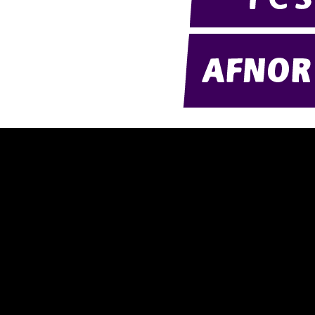
ésentation d'AMExpo (PDF)
Télécharger notre catalogue (PDF
tre politique RSE (PDF)
Nos ambiances
ntact
nditions générales de location
nditions de règlement
ntions légales
délisation 2D/3D