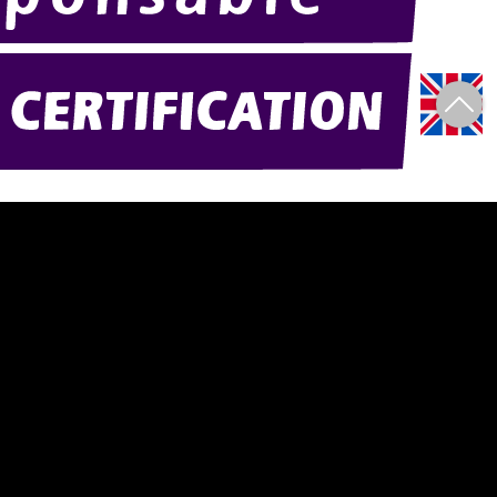
)
Amexpo-sudouest.fr
Amexpo-sudest.fr
© 2004-2026 Atlantic Mobilier Expo