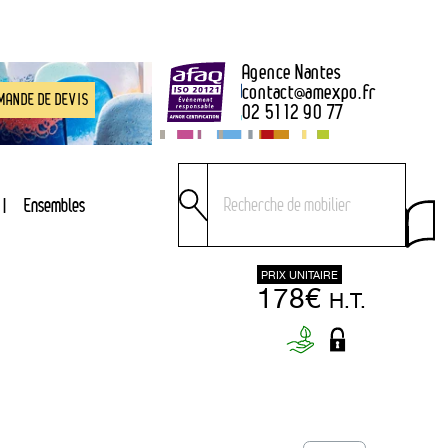
Agence Nantes
contact
@
amexpo.fr
MANDE DE DEVIS
02 51 12 90 77
Ensembles
PRIX UNITAIRE
178€
H.T.