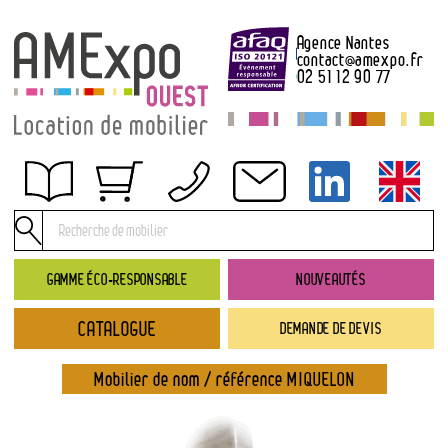
Agence Nantes
contact
@
amexpo.fr
02 51 12 90 77
Obtenir un devis
Conditions générales de location
Conditions de règlement
GAMME ÉCO-RESPONSABLE
NOUVEAUTÉS
Contact
CATALOGUE
DEMANDE DE DEVIS
Catalogue
→ Nouveautés
Mobilier de nom / référence MIQUELON
→ Gamme éco-responsable
→ Rubriques