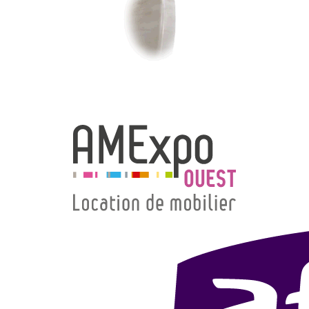
→ Types de mobilier
→ Noms / Références
→ Couleurs
→ Ensembles
Modélisation 2D/3D
Accueil