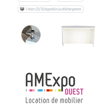
→ Types de mobilier
→ Noms / Références
Fichiers 2D/3D disponibles au téléchargement
→ Couleurs
→ Ensembles
Modélisation 2D/3D
Accueil