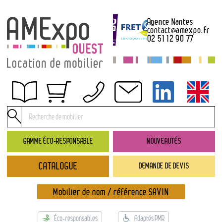
Agence Nantes
contact
@
amexpo.fr
02 51 12 90 77
Obtenir un devis
Conditions générales de location
Conditions de règlement
GAMME ÉCO-RESPONSABLE
NOUVEAUTÉS
Contact
CATALOGUE
DEMANDE DE DEVIS
Catalogue
→ Nouveautés
Mobilier de nom / référence SAVIN
→ Gamme éco-responsable
→ Rubriques
Éco-responsables
Adaptés PMR