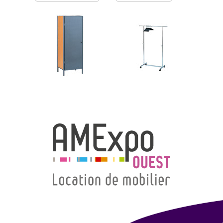
→ Types de mobilier
→ Noms / Références
→ Couleurs
→ Ensembles
Modélisation 2D/3D
Accueil