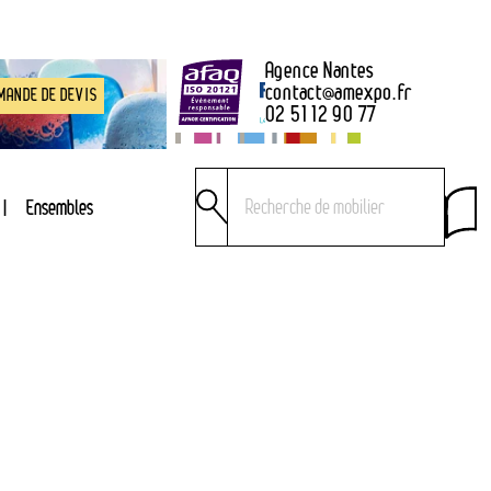
Agence Nantes
contact
@
amexpo.fr
MANDE DE DEVIS
02 51 12 90 77
Ensembles