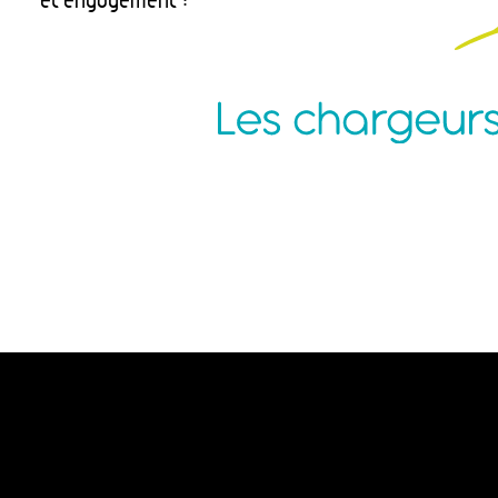
Agence Nantes
P
ZAC de la Pentecôte
N
3 rue Jean Rouxel
C