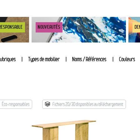
RESPONSABLE
NOUVEAUTÉS
DE
ubriques
Types de mobilier
Noms / Références
Couleurs
Éco-responsables
Fichiers 2D/3D disponibles au téléchargement