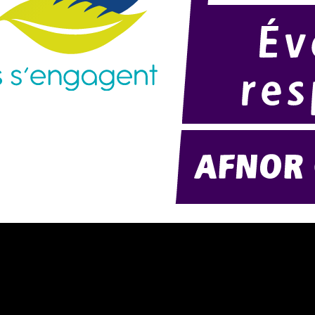
résentation d'AMExpo (PDF)
Modélisation 2D/3D
otre politique RSE (PDF)
Télécharger notre catalogue (PD
ontact
Nos ambiances