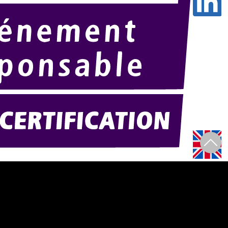
Amexpo-sudouest.fr
F)
Amexpo-sudest.fr