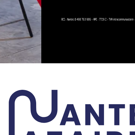
RCS : Nantes B 498 763 986
-
APE : 7729 Z
-
TVA intracommunautaire