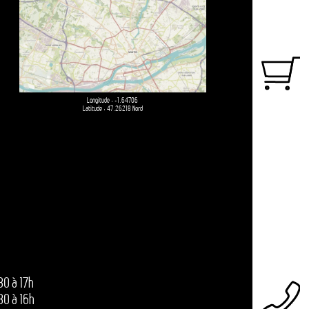
Longitude
: -1.64706
Latitude
: 47.26218 Nord
30 à 17h
30 à 16h