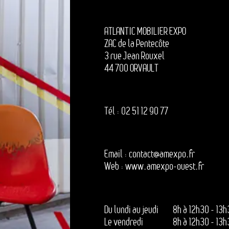
ATLANTIC MOBILIER EXPO
ZAC de la Pentecôte
3 rue Jean Rouxel
44 700 ORVAULT
Tél :
02 51 12 90 77
Email :
contact
@
amexpo.fr
Web :
www.amexpo-ouest.fr
Du lundi au jeudi
8h à 12h30 - 13h
Le vendredi
8h à 12h30 - 13h