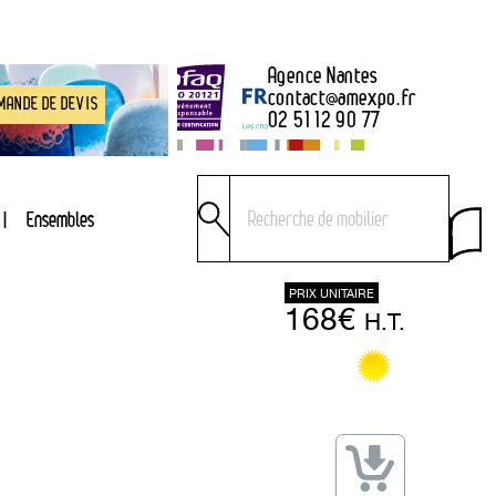
Agence Nantes
contact
@
amexpo.fr
MANDE DE DEVIS
02 51 12 90 77
Ensembles
PRIX UNITAIRE
168€
H.T.