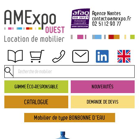
Agence Nantes
contact
@
amexpo.fr
02 51 12 90 77
Obtenir un devis
Conditions générales de location
Conditions de règlement
GAMME ÉCO-RESPONSABLE
NOUVEAUTÉS
Contact
CATALOGUE
DEMANDE DE DEVIS
Catalogue
→ Nouveautés
Mobilier de type BONBONNE D’EAU
→ Gamme éco-responsable
→ Rubriques