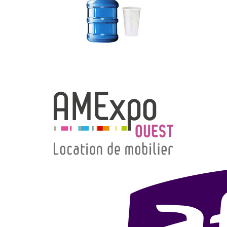
→ Types de mobilier
→ Noms / Références
→ Couleurs
→ Ensembles
Modélisation 2D/3D
Accueil