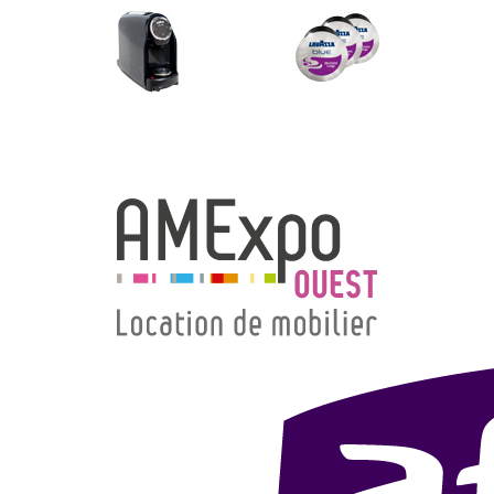
→ Types de mobilier
→ Noms / Références
→ Couleurs
→ Ensembles
Modélisation 2D/3D
Accueil