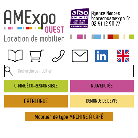
Agence Nantes
contact
@
amexpo.fr
02 51 12 90 77
Obtenir un devis
Conditions générales de location
Conditions de règlement
GAMME ÉCO-RESPONSABLE
NOUVEAUTÉS
Contact
CATALOGUE
DEMANDE DE DEVIS
Catalogue
→ Nouveautés
Mobilier de type MACHINE À CAFÉ
→ Gamme éco-responsable
→ Rubriques