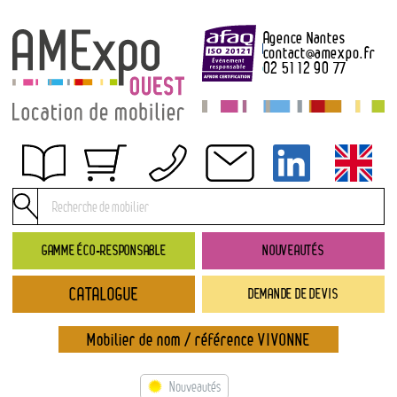
Agence Nantes
contact
@
amexpo.fr
02 51 12 90 77
Obtenir un devis
Conditions générales de location
Conditions de règlement
GAMME ÉCO-RESPONSABLE
NOUVEAUTÉS
Contact
CATALOGUE
DEMANDE DE DEVIS
Catalogue
→ Nouveautés
Mobilier de nom / référence VIVONNE
→ Gamme éco-responsable
→ Rubriques
Nouveautés