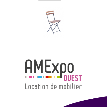
→ Types de mobilier
→ Noms / Références
→ Couleurs
→ Ensembles
Modélisation 2D/3D
Accueil