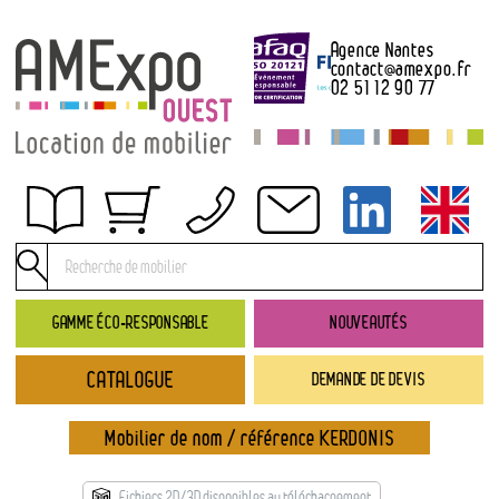
Agence Nantes
contact
@
amexpo.fr
02 51 12 90 77
Obtenir un devis
Conditions générales de location
Conditions de règlement
GAMME ÉCO-RESPONSABLE
NOUVEAUTÉS
Contact
CATALOGUE
DEMANDE DE DEVIS
Catalogue
→ Nouveautés
Mobilier de nom / référence KERDONIS
→ Gamme éco-responsable
→ Rubriques
Fichiers 2D/3D disponibles au téléchargement