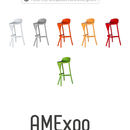
→ Types de mobilier
→ Noms / Références
→ Couleurs
→ Ensembles
Modélisation 2D/3D
Accueil