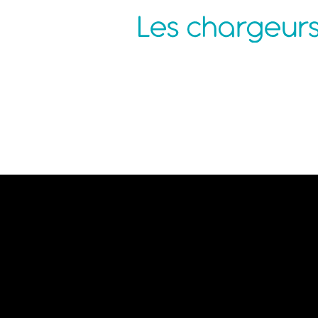
Agence Nantes
P
ZAC de la Pentecôte
N
3 rue Jean Rouxel
C
44 700 ORVAULT
C
C
M