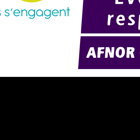
résentation d'AMExpo (PDF)
Modélisation 2D/3D
otre politique RSE (PDF)
Télécharger notre catalogue (PD
ontact
Nos ambiances
onditions générales de location
onditions de règlement
entions légales