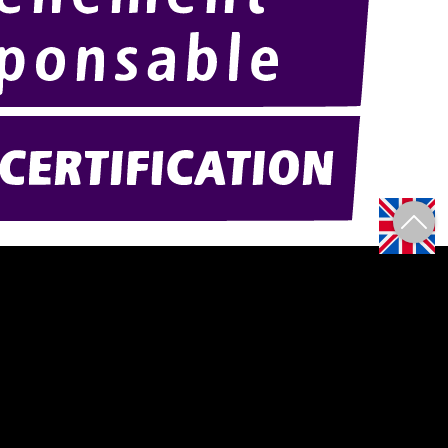
Amexpo-sudouest.fr
F)
Amexpo-sudest.fr